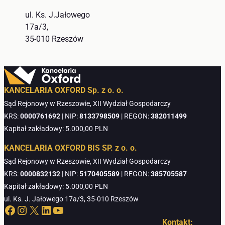
ul. Ks. J.Jałowego
17a/3,
35-010 Rzeszów
KANCELARIA OXFORD Sp. z o. o.
Sąd Rejonowy w Rzeszowie, XII Wydział Gospodarczy
KRS:
0000761692
| NIP:
8133798509
| REGON:
382011499
Kapitał zakładowy: 5.000,00 PLN
KANCELARIA OXFORD BIS SP. z o. o.
Sąd Rejonowy w Rzeszowie, XII Wydział Gospodarczy
KRS:
0000832132
| NIP:
5170405589
| REGON:
385705587
Kapitał zakładowy: 5.000,00 PLN
ul. Ks. J. Jałowego 17a/3, 35-010 Rzeszów
Facebook
Instagram
X
LinkedIn
YouTube
Kontakt: