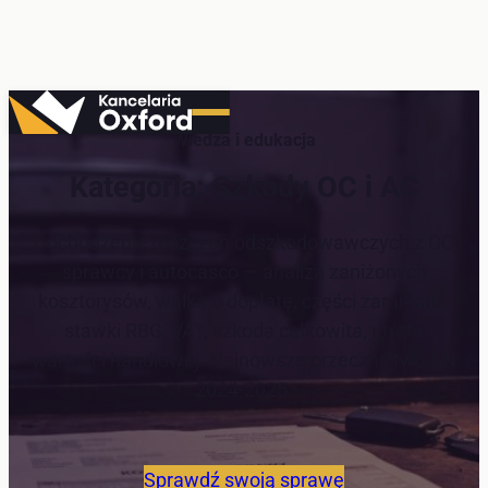
Przejdź
do
Wiedza i edukacja
treści
Kategoria:
Szkody OC i AC
Dochodzenie roszczeń odszkodowawczych z OC
sprawcy i autocasco — analiza zaniżonych
kosztorysów, walka o dopłatę, części zamienne,
stawki RBG, VAT, szkoda całkowita, utrata
wartości handlowej. Najnowsze orzecznictwo SN
2024-2025.
Sprawdź swoją sprawę