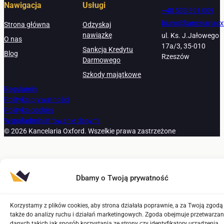
Nawigacja
Usługi
+48 533 391 009
biuro@kancelariaox
Strona główna
Odzyskaj
nawiązkę
ul. Ks. J.Jałowego
O nas
17a/3, 35-010
Sankcja Kredytu
Blog
Rzeszów
Darmowego
Szkody majątkowe
Regulamin
Polityka prywatności
Polityka cookies
Współadministrowanie danymi
© 2026 Kancelaria Oxford. Wszelkie prawa zastrzeżone
Dbamy o Twoją prywatność
Korzystamy z plików cookies, aby strona działała poprawnie, a za Twoją zgodą 
także do analizy ruchu i działań marketingowych. Zgoda obejmuje przetwarzan
danych takich jak sposób korzystania ze strony czy identyfikatory urządzenia.