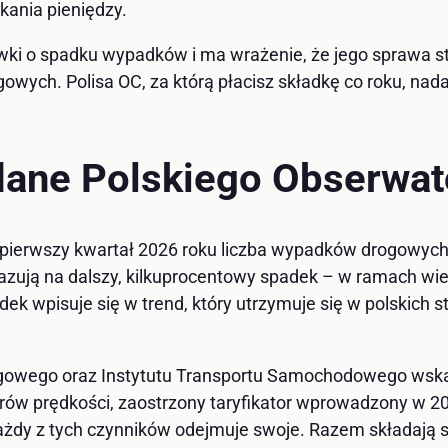
kania pieniędzy.
łówki o spadku wypadków i ma wrażenie, że jego sprawa sta
wych. Polisa OC, za którą płacisz składkę co roku, nadal
dane Polskiego Obserwa
ierwszy kwartał 2026 roku liczba wypadków drogowych i 
zują na dalszy, kilkuprocentowy spadek – w ramach wielo
 wpisuje się w trend, który utrzymuje się w polskich stat
owego oraz Instytutu Transportu Samochodowego wskazuj
iarów prędkości, zaostrzony taryfikator wprowadzony w 
y z tych czynników odejmuje swoje. Razem składają się