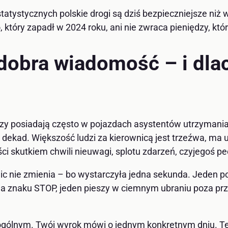
tystycznych polskie drogi są dziś bezpieczniejsze niż w
 który zapadł w 2024 roku, ani nie zwraca pieniędzy, kt
dobra wiadomość – i dlac
órzy posiadają często w pojazdach asystentów utrzyman
ekad. Większość ludzi za kierownicą jest trzeźwa, ma u
ci skutkiem chwili nieuwagi, splotu zdarzeń, czyjegoś pec
nic nie zmienia – bo wystarczyła jedna sekunda. Jeden po
 na znaku STOP, jeden pieszy w ciemnym ubraniu poza prz
gólnym. Twój wyrok mówi o jednym konkretnym dniu. Te d