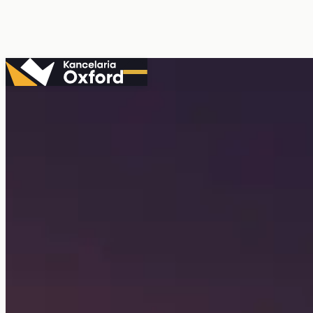
Przejdź
do
treści