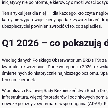
inicjatywy nie poinformuje kierowcy o możliwości odzys
Ten artykuł jest dla niej – i dla każdego, kto czyta nag
karny nie wyparowuje, kiedy spada krzywa zdarzeń drogo
ubezpieczyciel powinien zwrócić Ci to, co zapłaciłeś.
Q1 2026 – co pokazują 
Według danych Polskiego Obserwatorium BRD (ITS) za p
kwartale rok wcześniej. Dane wstępne za 2026 rok wska
śmiertelnych do historycznie najniższego poziomu. Spadek
ten sam kierunek.
W analizach Krajowej Rady Bezpieczeństwa Ruchu Drog
infrastruktura, więcej fotoradarów i odcinkowych pom
nowsze pojazdy z systemami wspomagania (ADAS). Każd