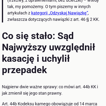
(trzeźwy, z uprawnieniami, bez ucieczki) – wtedy
tak, my pomożemy. O tym piszemy w innych
artykułach z
kategorii „Odzyskaj Nawiązkę”
,
zwłaszcza dotyczących nawiązki z art. 46 § 2 KK.
Co się stało: Sąd
Najwyższy uwzględnił
kasację i uchylił
przepadek
Najpierw dwie ważne sprawy: co mówi art. 44b KK i
jak zmienił się jego stan prawny.
Art. 44b Kodeksu karnego obowiązuje od 14 marca