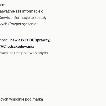
esem
najważniejsze informacje o
rwis. Informacje te zostały
wych (Rozporządzenie
ności:
nawiązki z OC sprawcy,
C/AC, odszkodowania
sprawa, zakres przetwarzanych
ących wspólnie pod marką