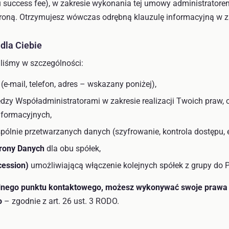
success fee), w zakresie wykonania tej umowy administrator
stroną. Otrzymujesz wówczas odrębną klauzulę informacyjną w 
dla Ciebie
liśmy w szczególności:
(e-mail, telefon, adres – wskazany poniżej),
zy Współadministratorami w zakresie realizacji Twoich praw, 
nformacyjnych,
ólnie przetwarzanych danych (szyfrowanie, kontrola dostępu, 
rony Danych
dla obu spółek,
cession)
umożliwiającą włączenie kolejnych spółek z grupy do 
pólnego punktu kontaktowego, możesz wykonywać swoje praw
o
– zgodnie z art. 26 ust. 3 RODO.