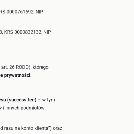
 KRS 0000761692, NIP
/3, KRS 0000832132, NIP
art. 26 RODO), którego
ce prywatności
.
su (success fee)
– w tym
w i innych podmiotów
d razu na konto klienta”) oraz