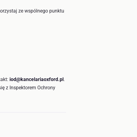
orzystaj ze wspólnego punktu
takt:
iod@kancelariaoxford.pl
.
ę z Inspektorem Ochrony