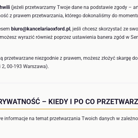
hwili
(jeżeli przetwarzamy Twoje dane na podstawie zgody – art.
ość z prawem przetwarzania, którego dokonaliśmy do momentu
resem
biuro@kancelariaoxford.pl
, jeśli chcesz skorzystać ze sw
 możesz wyrazić również poprzez ustawienia banera zgód w Ser
 są przetwarzane niezgodnie z prawem, możesz złożyć skargę d
i 2, 00-193 Warszawa).
RYWATNOŚĆ – KIEDY I PO CO PRZETWAR
we informacje na temat przetwarzania Twoich danych w zależn