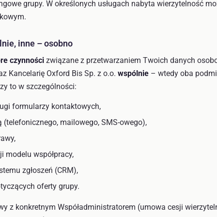
ingowe grupy. W określonych usługach nabyta wierzytelność mo
nkowym.
lnie, inne – osobno
óre czynności
związane z przetwarzaniem Twoich danych osob
az Kancelarię Oxford Bis Sp. z o.o.
wspólnie
– wtedy oba podmi
czy to w szczególności:
ugi formularzy kontaktowych,
ą (telefonicznego, mailowego, SMS-owego),
rawy,
ji modelu współpracy,
stemu zgłoszeń (CRM),
yczących oferty grupy.
wy z konkretnym Współadministratorem (umowa cesji wierzyte