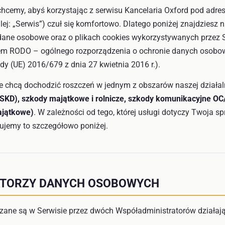
hcemy, abyś korzystając z serwisu Kancelaria Oxford pod adr
lej: „Serwis”) czuł się komfortowo. Dlatego poniżej znajdziesz 
ane osobowe oraz o plikach cookies wykorzystywanych przez Se
em RODO – ogólnego rozporządzenia o ochronie danych osobo
dy (UE) 2016/679 z dnia 27 kwietnia 2016 r.).
re chcą dochodzić roszczeń w jednym z obszarów naszej działal
SKD), szkody majątkowe i rolnicze, szkody komunikacyjne O
ajątkowe)
. W zależności od tego, której usługi dotyczy Twoja 
ujemy to szczegółowo poniżej.
ATORZY DANYCH OSOBOWYCH
ane są w Serwisie przez dwóch Współadministratorów działaj