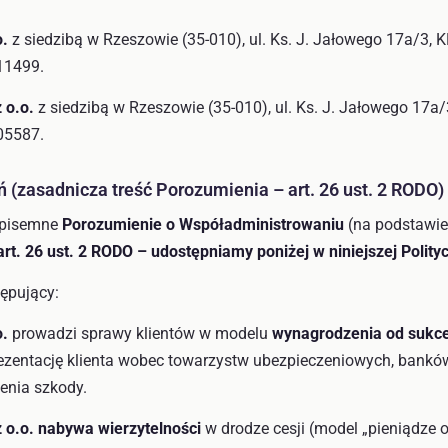
o.
z siedzibą w Rzeszowie (35-010), ul. Ks. J. Jałowego 17a/3,
11499.
 o.o.
z siedzibą w Rzeszowie (35-010), ul. Ks. J. Jałowego 17a
05587.
 (zasadnicza treść Porozumienia – art. 26 ust. 2 RODO)
i pisemne
Porozumienie o Współadministrowaniu
(na podstawie 
art. 26 ust. 2 RODO – udostępniamy poniżej w niniejszej Polity
tępujący:
o.
prowadzi sprawy klientów w modelu
wynagrodzenia od sukce
zentację klienta wobec towarzystw ubezpieczeniowych, bankó
enia szkody.
 o.o.
nabywa wierzytelności
w drodze cesji (model „pieniądze o