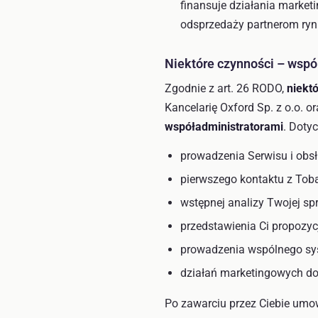
finansuje działania market
odsprzedaży partnerom ry
Niektóre czynności – wspó
Zgodnie z art. 26 RODO,
niekt
Kancelarię Oxford Sp. z o.o. or
współadministratorami
. Doty
prowadzenia Serwisu i obsł
pierwszego kontaktu z Tob
wstępnej analizy Twojej sp
przedstawienia Ci propozyc
prowadzenia wspólnego sy
działań marketingowych dot
Po zawarciu przez Ciebie umo