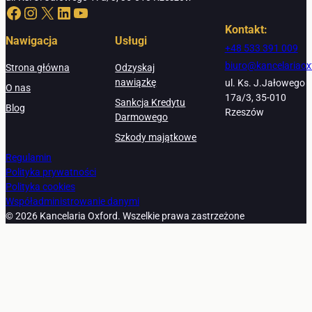
Facebook
Instagram
X
LinkedIn
YouTube
Kontakt:
Nawigacja
Usługi
+48 533 391 009
biuro@kancelariaox
Strona główna
Odzyskaj
nawiązkę
ul. Ks. J.Jałowego
O nas
17a/3, 35-010
Sankcja Kredytu
Blog
Rzeszów
Darmowego
Szkody majątkowe
Regulamin
Polityka prywatności
Polityka cookies
Współadministrowanie danymi
© 2026 Kancelaria Oxford. Wszelkie prawa zastrzeżone