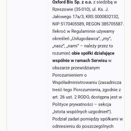
Oxford Bis Sp. z o.o.
z siedzibą w
Rzeszowie (35-010), ul. Ks. J.
Jałowego 17a/3, KRS 0000832132,
NIP 5170405589, REGON 385705587.
Ilekroć w Regulaminie używamy
określeń „Usługodawca”, „my”,
„nasz”, „nami” – należy przez to
rozumieć
obie spółki działające
wspólnie w ramach Serwisu
w
obszarze przewidzianym
Porozumieniem o
Współadministrowaniu (zasadnicza
treść tego Porozumienia, zgodnie z
art. 26 ust. 2 RODO, dostępna jest w
Polityce prywatności – sekcja
„Istota wspólnych uzgodnień”).
Podział zadań pomiędzy spółkami w
odniesieniu do poszczególnych