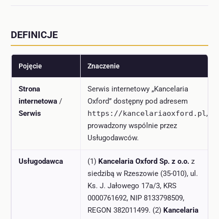
DEFINICJE
Pojęcie
Znaczenie
Strona
Serwis internetowy „Kancelaria
internetowa
/
Oxford” dostępny pod adresem
Serwis
https://kancelariaoxford.pl
,
prowadzony wspólnie przez
Usługodawców.
Usługodawca
(1)
Kancelaria Oxford Sp. z o.o.
z
siedzibą w Rzeszowie (35-010), ul.
Ks. J. Jałowego 17a/3, KRS
0000761692, NIP 8133798509,
REGON 382011499. (2)
Kancelaria