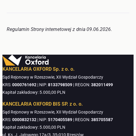
Regulamin Strony internetowej z dnia 09.06.2026.
KANCELARIA OXFORD Sp. z o. o.
Sąd Rejonowy w Rzeszowie, XII Wydział Gospodarczy
KRS:
0000761692
| NIP:
8133798509
| REGON:
382011499
Kapitał zakładowy: 5.000,00 PLN
KANCELARIA OXFORD BIS SP. z o. o.
Sąd Rejonowy w Rzeszowie, XII Wydział Gospodarczy
KRS:
0000832132
| NIP:
5170405589
| REGON:
385705587
Kapitał zakładowy: 5.000,00 PLN
ul. Ks. J. Jałowego 17a/3, 35-010 Rzeszów