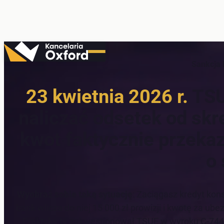
Przejdź
do
Sankcja 
treści
23 kwietnia 2026 r.
TSU
naliczać odsetek od skr
kwot faktycznie przeka
o
Wyobraź sobie taką sytuację
: Zaciągasz kredyt kon
bank wlicza do niej 15 000 zł prowizji i kwotę za ube
Praktykę tę zakwestionował TSUE w wyroku C-744/