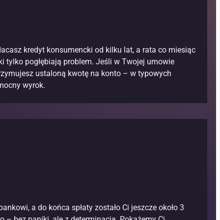
acasz kredyt konsumencki od kilku lat, a rata co miesiąc
ki tylko pogłębiają problem. Jeśli w Twojej umowie
trzymujesz ustaloną kwotę na konto – w typowych
omocny wyrok.
nkowi, a do końca spłaty zostało Ci jeszcze około 3
o – bez paniki, ale z determinacją. Pokażemy Ci