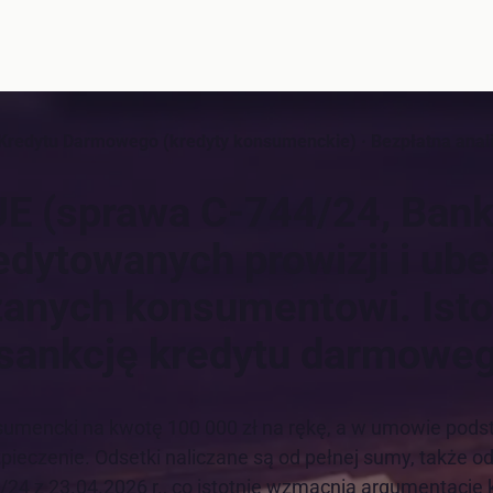
Kredytu Darmowego (kredyty konsumenckie) · Bezpłatna anal
E (sprawa C-744/24, Bank
edytowanych prowizji i ub
zanych konsumentowi. Ist
 sankcję kredytu darmoweg
sumencki na kwotę 100 000 zł na rękę, a w umowie podst
zpieczenie. Odsetki naliczane są od pełnej sumy, także od 
24 z 23.04.2026 r., co istotnie wzmacnia argumentację