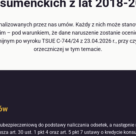
sumenckich z lat 2018-
alizowanych przez nas umów. Każdy z nich może stanow
m – pod warunkiem, że dane naruszenie zostanie oceni
ym po wyroku TSUE C-744/24 z 23.04.2026 r., przy czym 
orzeczniczej w tym temacie.
tów
ę ubezpieczeniową do podstawy naliczania odsetek, a następnie 
a art. 30 ust. 1 pkt 4 oraz art. 5 pkt 7 ustawy o kredycie kons