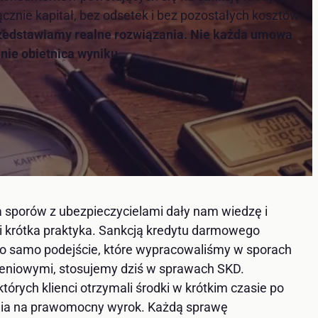
znie kapitał, bez odsetek i bez pozostałych kosztów
rzedstawiamy realne rozwiązania. Nie każda umowa
nie obietnica wyniku
.
a sporów z ubezpieczycielami dały nam wiedzę i
pi krótka praktyka. Sankcją kredytu darmowego
 to samo podejście, które wypracowaliśmy w sporach
eniowymi, stosujemy dziś w sprawach SKD.
tórych klienci otrzymali środki w krótkim czasie po
ania na prawomocny wyrok. Każdą sprawę