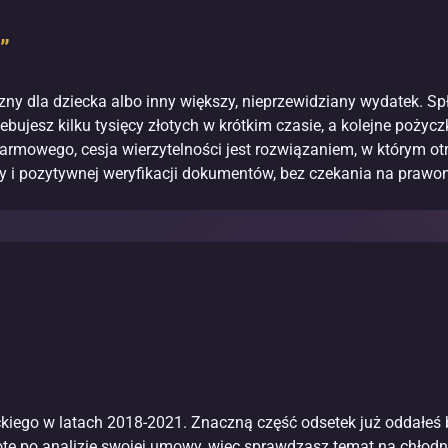
”
y dla dziecka albo inny większy, nieprzewidziany wydatek. Spł
bujesz kilku tysięcy złotych w krótkim czasie, a kolejne pożycz
armowego, cesja wierzytelności jest rozwiązaniem, w którym o
 i pozytywnej weryfikacji dokumentów, bez czekania na praw
iego w latach 2018-2021. Znaczną część odsetek już oddałeś ba
otę po analizie swojej umowy, więc sprawdzasz temat na chłodn