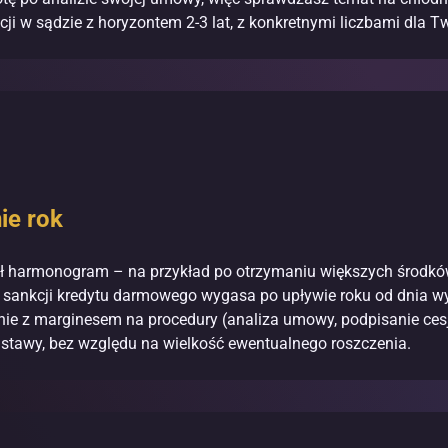
cji w sądzie z horyzontem 2-3 lat, z konkretnymi liczbami dla T
ie rok
ł harmonogram – na przykład po otrzymaniu większych środków. 
sankcji kredytu darmowego wygasa po upływie roku od dnia wy
e z marginesem na procedury (analiza umowy, podpisanie cesji,
 ustawy, bez względu na wielkość ewentualnego roszczenia.