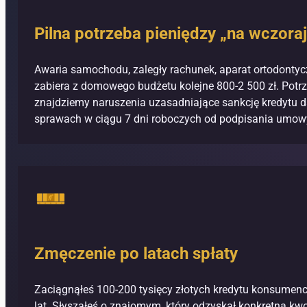
Pilna potrzeba pieniędzy „na wczoraj
Awaria samochodu, zaległy rachunek, aparat ortodontyczn
zabiera z domowego budżetu kolejne 800-2 500 zł. Potrze
znajdziemy naruszenia uzasadniające sankcję kredytu d
sprawach w ciągu 7 dni roboczych od podpisania umowy
Zmęczenie po latach spłaty
Zaciągnąłeś 100-200 tysięcy złotych kredytu konsumenck
lat. Słyszałeś o znajomym, który odzyskał konkretną kw