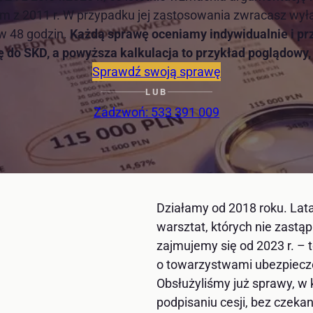
 z 2011 r. W przypadku jej zastosowania zwracasz wyłąc
w 48 godzin.
Każdą sprawę oceniamy indywidualnie i p
 do SKD, a powyższa kalkulacja to przykład poglądowy, 
Sprawdź swoją sprawę
LUB
Zadzwoń: 533 391 009
Działamy od 2018 roku. Lat
warsztat, których nie zastą
zajmujemy się od 2023 r. –
o towarzystwami ubezpiecz
Obsłużyliśmy już sprawy, w k
podpisaniu cesji, bez czek