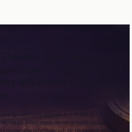
iza w 48h
 Pekao): bank nie może
ezpieczeń – wyłącznie od
otny argument w sporach
o.
awa do naliczania odsetek to 115 000 zł – ponieważ
tej części, której nigdy nie otrzymałeś do dyspozycji.
 konsumentów powołujących się na sankcję kredytu