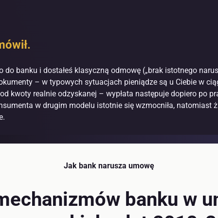
mówił.
o do banku i dostałeś klasyczną odmowę („brak istotnego narusz
kumenty – w typowych sytuacjach pieniądze są u Ciebie w cią
zją od kwoty realnie odzyskanej – wypłata następuje dopiero p
nsumenta w drugim modelu istotnie się wzmocniła, natomiast ż
e.
Jak bank narusza umowę
 mechanizmów banku w u