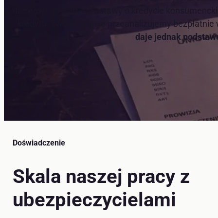
darmowego z art. 45 ustawy o kredycie konsumenckim
kredytu. Twoją umowę przeanalizujemy bezpłatnie 
daje jednak podstawę
Doświadczenie
Skala naszej pracy z
ubezpieczycielami