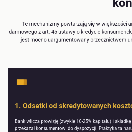
kon
Te mechanizmy powtarzają się w większości an
darmowego z art. 45 ustawy o kredycie konsumencki
jest mocno uargumentowany orzecznictwem unijn
1. Odsetki od skredytowanych kosz
Bank wlicza prowizję (zwykle 10-25% kapitału) i składk
przekazał konsumentowi do dyspozycji. Praktyka ta narusz