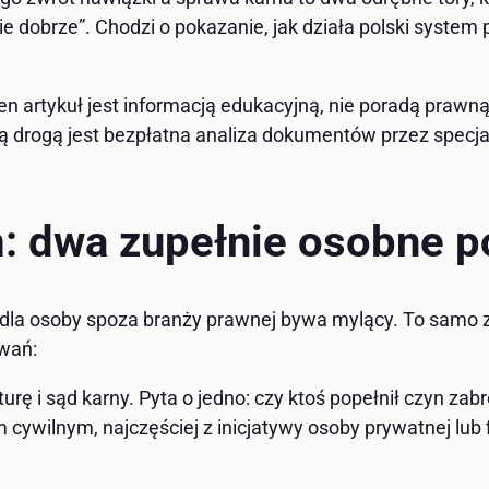
zie dobrze”. Chodzi o pokazanie, jak działa polski system
n artykuł jest informacją edukacyjną, nie poradą prawn
ą drogą jest bezpłatna analiza dokumentów przez specjal
em: dwa zupełnie osobne 
ry dla osoby spoza branży prawnej bywa mylący. To sam
owań:
ę i sąd karny. Pyta o jedno: czy ktoś popełnił czyn zabro
wilnym, najczęściej z inicjatywy osoby prywatnej lub fir