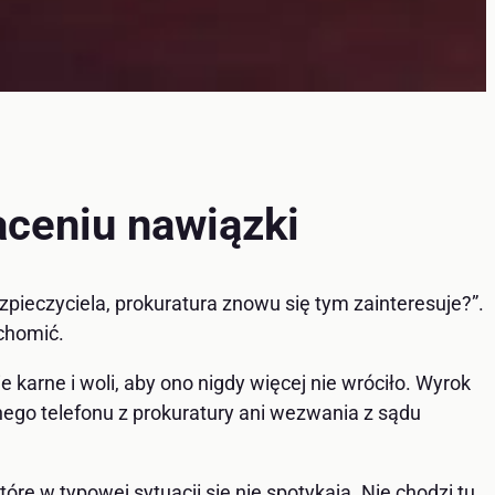
aceniu nawiązki
zpieczyciela, prokuratura znowu się tym zainteresuje?”.
chomić.
e karne i woli, aby ono nigdy więcej nie wróciło. Wyrok
wnego telefonu z prokuratury ani wezwania z sądu
óre w typowej sytuacji się nie spotykają. Nie chodzi tu