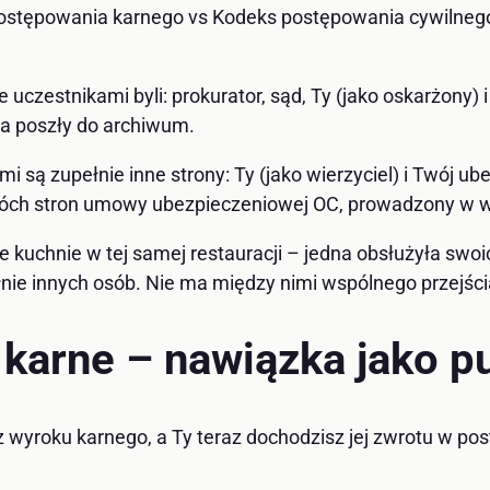
ostępowania karnego vs Kodeks postępowania cywilnego
czestnikami byli: prokurator, sąd, Ty (jako oskarżony) 
ta poszły do archiwum.
ą zupełnie inne strony: Ty (jako wierzyciel) i Twój ubez
r dwóch stron umowy ubezpieczeniowej OC, prowadzony w 
e kuchnie w tej samej restauracji – jedna obsłużyła swoi
nie innych osób. Nie ma między nimi wspólnego przejści
karne – nawiązka jako pu
z wyroku karnego, a Ty teraz dochodzisz jej zwrotu w po