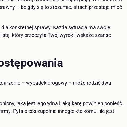
 prawny – bo gdy się to zrozumie, strach przestaje mieć
ą dla konkretnej sprawy. Każda sytuacja ma swoje
istę, który przeczyta Twój wyrok i wskaże szanse
postępowania
o zdarzenie – wypadek drogowy – może rodzić dwa
niony, jaka jest jego wina i jaką karę powinien ponieść.
my. Pyta o coś zupełnie innego: kto komu i ile jest