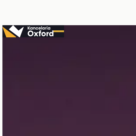
Przejdź
do
treści