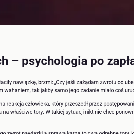
ach – psychologia po zapł
łaciły nawiązkę, brzmi: „Czy jeśli zażądam zwrotu od ube
m wahaniem, tak jakby samo jego zadanie miało coś uru
czna reakcja człowieka, który przeszedł przez postępowani
a na właściwe tory. W takiej sytuacji nikt nie chce pono
ego zwrot nawiązki a sprawa karna to dwa odrębne tory, kt