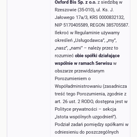
Oxford Bis Sp. z o.o.
z siedzibą w
Rzeszowie (35-010), ul. Ks. J.
Jałowego 17a/3, KRS 0000832132,
NIP 5170405589, REGON 385705587.
Ilekroć w Regulaminie używamy
określeń „Usługodawca”, „my”,
„nasz”, „nami” – należy przez to
rozumieć
obie spółki działające
wspólnie w ramach Serwisu
w
obszarze przewidzianym
Porozumieniem o
Współadministrowaniu (zasadnicza
treść tego Porozumienia, zgodnie z
art. 26 ust. 2 RODO, dostępna jest w
Polityce prywatności – sekcja
„Istota wspólnych uzgodnień”).
Podział zadań pomiędzy spółkami w
odniesieniu do poszczególnych