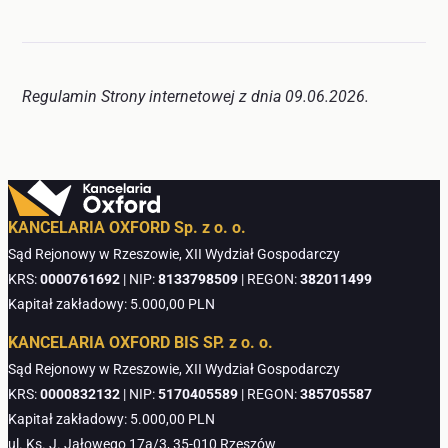
Regulamin Strony internetowej z dnia 09.06.2026.
KANCELARIA OXFORD Sp. z o. o.
Sąd Rejonowy w Rzeszowie, XII Wydział Gospodarczy
KRS:
0000761692
| NIP:
8133798509
| REGON:
382011499
Kapitał zakładowy: 5.000,00 PLN
KANCELARIA OXFORD BIS SP. z o. o.
Sąd Rejonowy w Rzeszowie, XII Wydział Gospodarczy
KRS:
0000832132
| NIP:
5170405589
| REGON:
385705587
Kapitał zakładowy: 5.000,00 PLN
ul. Ks. J. Jałowego 17a/3, 35-010 Rzeszów