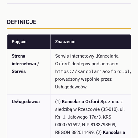
DEFINICJE
Pojęcie
Znaczenie
Strona
Serwis internetowy „Kancelaria
internetowa
/
Oxford” dostępny pod adresem
Serwis
https://kancelariaoxford.pl
,
prowadzony wspólnie przez
Usługodawców.
Usługodawca
(1)
Kancelaria Oxford Sp. z o.o.
z
siedzibą w Rzeszowie (35-010), ul.
Ks. J. Jałowego 17a/3, KRS
0000761692, NIP 8133798509,
REGON 382011499. (2)
Kancelaria