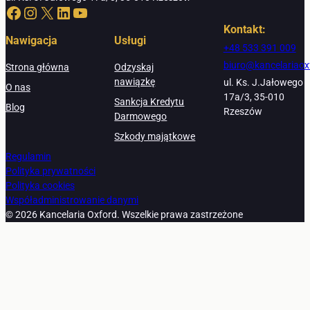
Facebook
Instagram
X
LinkedIn
YouTube
Kontakt:
Nawigacja
Usługi
+48 533 391 009
biuro@kancelariaox
Strona główna
Odzyskaj
nawiązkę
ul. Ks. J.Jałowego
O nas
17a/3, 35-010
Sankcja Kredytu
Blog
Rzeszów
Darmowego
Szkody majątkowe
Regulamin
Polityka prywatności
Polityka cookies
Współadministrowanie danymi
© 2026 Kancelaria Oxford. Wszelkie prawa zastrzeżone