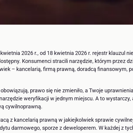
kwietnia 2026 r., od 18 kwietnia 2026 r. rejestr klauzu
dostępny. Konsumenci stracili narzędzie, którym przez dz
ek – kancelarią, firmą prawną, doradcą finansowym, poś
ż obowiązują, prawo się nie zmieniło, a Twoje uprawnien
narzędzie weryfikacji w jednym miejscu. A to wystarczy, 
wą cywilnoprawną.
pracą z kancelarią prawną w jakiejkolwiek sprawie cywiln
edytu darmowego, sporze z deweloperem. W każdej z tych