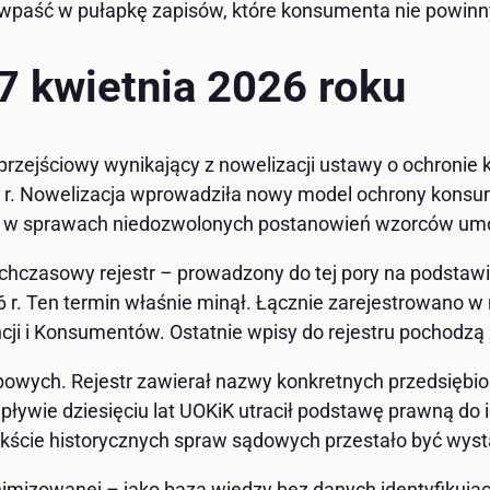
ie wpaść w pułapkę zapisów, które konsumenta nie powinn
17 kwietnia 2026 roku
s przejściowy wynikający z nowelizacji ustawy o ochronie 
6 r. Nowelizacja wprowadziła nowy model ochrony konsum
a w sprawach niedozwolonych postanowień wzorców umó
czasowy rejestr – prowadzony do tej pory na podstawie
26 r. Ten termin właśnie minął. Łącznie zarejestrowano w
ji i Konsumentów. Ostatnie wpisy do rejestru pochodzą z
wych. Rejestr zawierał nazwy konkretnych przedsiębior
ywie dziesięciu lat UOKiK utracił podstawę prawną do i
kście historycznych spraw sądowych przestało być wyst
nonimizowanej – jako baza wiedzy bez danych identyfiku