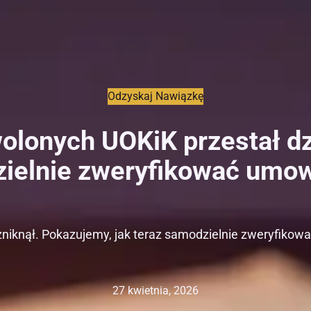
Odzyskaj Nawiązkę
wolonych UOKiK przestał dz
zielnie zweryfikować umow
 zniknął. Pokazujemy, jak teraz samodzielnie zweryfikow
27 kwietnia, 2026