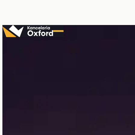
Przejdź
do
treści