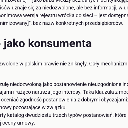
isów uznaje się za niedozwolone, ale bez informacji, w u
onimowa wersja rejestru wróciła do sieci – jest dostępna 
onimizowany]”, bez nazw konkretnych przedsiębiorców.
e jako konsumenta
ozwolone w polskim prawie nie zniknęły. Cały mechaniz
uzulę niedozwoloną jako postanowienie nieuzgodnione ind
ami i rażąco narusza jego interesy. Taka klauzula z 
 oceniać zgodność postanowienia z dobrymi obyczajami:
 umowy pozostające w związku.
ty katalog dwudziestu trzech typów postanowień, które 
ej oceny umowy.