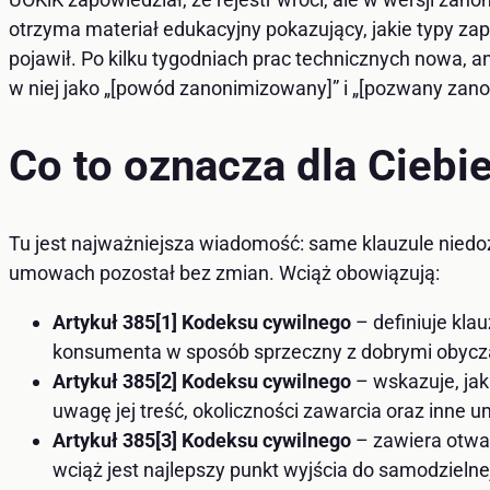
otrzyma materiał edukacyjny pokazujący, jakie typy zap
pojawił. Po kilku tygodniach prac technicznych nowa, an
w niej jako „[powód zanonimizowany]” i „[pozwany zan
Co to oznacza dla Ciebi
Tu jest najważniejsza wiadomość: same klauzule nied
umowach pozostał bez zmian. Wciąż obowiązują:
Artykuł 385[1] Kodeksu cywilnego
– definiuje kla
konsumenta w sposób sprzeczny z dobrymi obyczaj
Artykuł 385[2] Kodeksu cywilnego
– wskazuje, jak
uwagę jej treść, okoliczności zawarcia oraz inne
Artykuł 385[3] Kodeksu cywilnego
– zawiera otwar
wciąż jest najlepszy punkt wyjścia do samodzieln