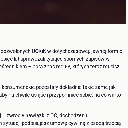
l niedozwolonych UOKiK w dotychczasowej, jawnej formie
iesięć lat sprawdzali tysiące spornych zapisów w
rednikiem – pora znać reguły, których teraz musisz
ia konsumenckie pozostały dokładnie takie same jak
aby na chwilę usiąść i przypomnieć sobie, na co warto
ej – zwrocie nawiązki z OC, dochodzeniu
 sytuacji podpisujesz umowę cywilną z osobą trzecią –