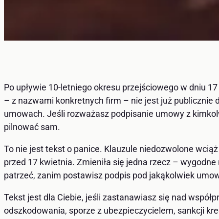
Po upływie 10-letniego okresu przejściowego w dniu 17 
– z nazwami konkretnych firm – nie jest już publicznie 
umowach. Jeśli rozważasz podpisanie umowy z kimkolwi
pilnować sam.
To nie jest tekst o panice. Klauzule niedozwolone wcią
przed 17 kwietnia. Zmieniła się jedna rzecz – wygodne 
patrzeć, zanim postawisz podpis pod jakąkolwiek umo
Tekst jest dla Ciebie, jeśli zastanawiasz się nad współ
odszkodowania, sporze z ubezpieczycielem, sankcji kr