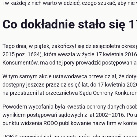
i w każdej z nich warto wiedzieć, czego szukać, aby n
Co dokładnie stało się 
Tego dnia, w piątek, zakończył się dziesięcioletni okre
2015 poz. 1634), która weszła w życie 17 kwietnia 201
Konsumentów, ma od tej pory prowadzić postępowani
W tym samym akcie ustawodawca przewidział, że dotych
dostępny jeszcze przez dziesięć lat, do 17 kwietnia 20
na przestrzeni lat orzecznictwa Sądu Ochrony Konkurenc
Powodem wycofania była kwestia ochrony danych osobo
wynikiem postępowań sądowych z lat 2002–2016. Po upł
punktu widzenia RODO publikowanie nazw firm w konte
UOKiK zapowiedział, że rejestr wróci, ale w wersji za