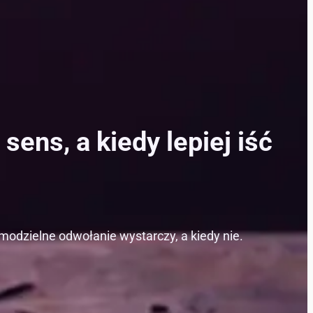
ens, a kiedy lepiej iść
modzielne odwołanie wystarczy, a kiedy nie.