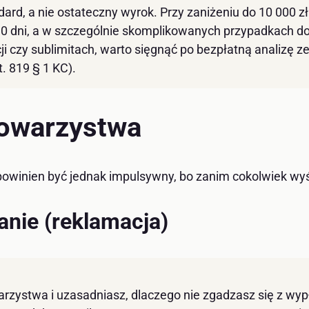
ard, a nie ostateczny wyrok. Przy zaniżeniu do 10 000 
30 dni, a w szczególnie skomplikowanych przypadkach do 
i czy sublimitach, warto sięgnąć po bezpłatną analizę ze
. 819 § 1 KC).
 towarzystwa
powinien być jednak impulsywny, bo zanim cokolwiek wyśl
anie (reklamacja)
arzystwa i uzasadniasz, dlaczego nie zgadzasz się z wy