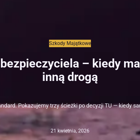
Szkody Majątkowe
bezpieczyciela – kiedy ma s
inną drogą
dard. Pokazujemy trzy ścieżki po decyzji TU — kiedy sa
21 kwietnia, 2026