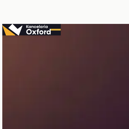
Przejdź
do
treści