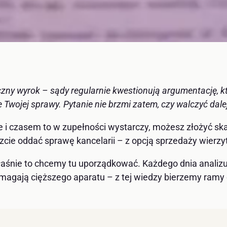
czny wyrok – sądy regularnie kwestionują argumentację, k
 Twojej sprawy. Pytanie nie brzmi zatem, czy walczyć dalej
ie i czasem to w zupełności wystarczy, możesz złożyć s
zcie oddać sprawę kancelarii – z opcją sprzedaży wierzyt
właśnie to chcemy tu uporządkować. Każdego dnia analizu
agają cięższego aparatu – z tej wiedzy bierzemy ramy d