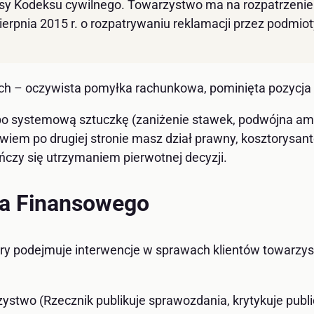
isy Kodeksu cywilnego. Towarzystwo ma na rozpatrzenie 
sierpnia 2015 r. o rozpatrywaniu reklamacji przez podmi
ch – oczywista pomyłka rachunkowa, pominięta pozycja w
o systemową sztuczkę (zaniżenie stawek, podwójna amor
iem po drugiej stronie masz dział prawny, kosztorysant
czy się utrzymaniem pierwotnej decyzji.
ka Finansowego
tóry podejmuje interwencje w sprawach klientów towarzy
stwo (Rzecznik publikuje sprawozdania, krytykuje publi