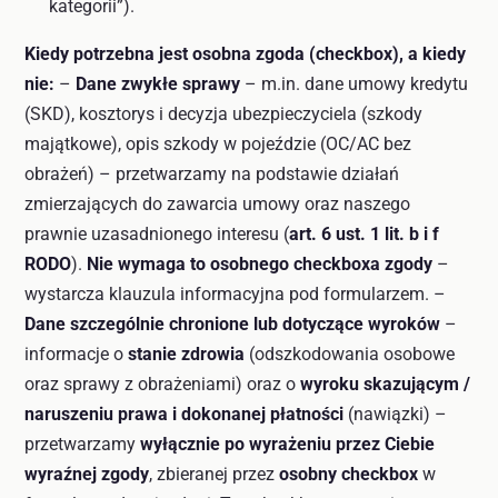
kategorii”).
Kiedy potrzebna jest osobna zgoda (checkbox), a kiedy
nie:
–
Dane zwykłe sprawy
– m.in. dane umowy kredytu
(SKD), kosztorys i decyzja ubezpieczyciela (szkody
majątkowe), opis szkody w pojeździe (OC/AC bez
obrażeń) – przetwarzamy na podstawie działań
zmierzających do zawarcia umowy oraz naszego
prawnie uzasadnionego interesu (
art. 6 ust. 1 lit. b i f
RODO
).
Nie wymaga to osobnego checkboxa zgody
–
wystarcza klauzula informacyjna pod formularzem. –
Dane szczególnie chronione lub dotyczące wyroków
–
informacje o
stanie zdrowia
(odszkodowania osobowe
oraz sprawy z obrażeniami) oraz o
wyroku skazującym /
naruszeniu prawa i dokonanej płatności
(nawiązki) –
przetwarzamy
wyłącznie po wyrażeniu przez Ciebie
wyraźnej zgody
, zbieranej przez
osobny checkbox
w