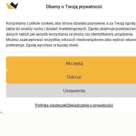
Dbamy o Twoją prywatność
Korzystamy z plików cookies, aby strona działała poprawnie, a za Twoją zgodą 
także do analizy ruchu i działań marketingowych. Zgoda obejmuje przetwarzan
danych takich jak sposób korzystania ze strony czy identyfikatory urządzenia.
Możesz zaakceptować wszystkie, odrzucić nieobowiązkowe albo wybrać własn
preferencje. Zgodę wycofasz w każdej chwili.
Akceptuj
Odrzuć
Ustawienia
Polityka ciasteczek
Oświadczenie o prywatności
KANCELARIA OXFORD Sp. z o. o.
Sąd Rejonowy w Rzeszowie, XII Wydział Gospodarczy
KRS:
0000761692
| NIP:
8133798509
| REGON:
382011499
Kapitał zakładowy: 5.000,00 PLN