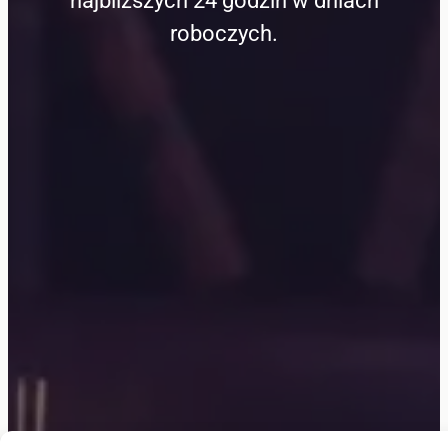
najbliższych 24 godzin w dniach
roboczych.