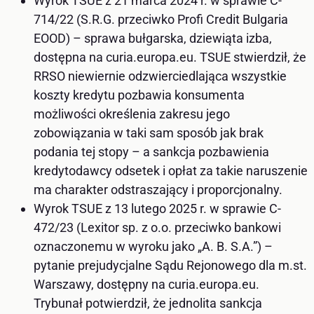
Wyrok TSUE z 21 marca 2024 r. w sprawie C-
714/22 (S.R.G. przeciwko Profi Credit Bulgaria
EOOD) – sprawa bułgarska, dziewiąta izba,
dostępna na curia.europa.eu. TSUE stwierdził, że
RRSO niewiernie odzwierciedlająca wszystkie
koszty kredytu pozbawia konsumenta
możliwości określenia zakresu jego
zobowiązania w taki sam sposób jak brak
podania tej stopy – a sankcja pozbawienia
kredytodawcy odsetek i opłat za takie naruszenie
ma charakter odstraszający i proporcjonalny.
Wyrok TSUE z 13 lutego 2025 r. w sprawie C-
472/23 (Lexitor sp. z o.o. przeciwko bankowi
oznaczonemu w wyroku jako „A. B. S.A.”) –
pytanie prejudycjalne Sądu Rejonowego dla m.st.
Warszawy, dostępny na curia.europa.eu.
Trybunał potwierdził, że jednolita sankcja