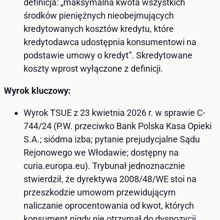
definicja: „maksymalna kwota wszystkich
środków pieniężnych nieobejmujących
kredytowanych kosztów kredytu, które
kredytodawca udostępnia konsumentowi na
podstawie umowy o kredyt”. Skredytowane
koszty wprost wyłączone z definicji.
Wyrok kluczowy:
Wyrok TSUE z 23 kwietnia 2026 r. w sprawie C-
744/24 (P.W. przeciwko Bank Polska Kasa Opieki
S.A.; siódma izba; pytanie prejudycjalne Sądu
Rejonowego we Włodawie; dostępny na
curia.europa.eu). Trybunał jednoznacznie
stwierdził, że dyrektywa 2008/48/WE stoi na
przeszkodzie umowom przewidującym
naliczanie oprocentowania od kwot, których
konsument nigdy nie otrzymał do dyspozycji