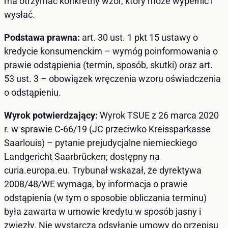
ma otrzymać konkretny wzór, który może wypełnić i
wysłać.
Podstawa prawna:
art. 30 ust. 1 pkt 15 ustawy o
kredycie konsumenckim – wymóg poinformowania o
prawie odstąpienia (termin, sposób, skutki) oraz art.
53 ust. 3 – obowiązek wręczenia wzoru oświadczenia
o odstąpieniu.
Wyrok potwierdzający:
Wyrok TSUE z 26 marca 2020
r. w sprawie C-66/19 (JC przeciwko Kreissparkasse
Saarlouis) – pytanie prejudycjalne niemieckiego
Landgericht Saarbrücken; dostępny na
curia.europa.eu. Trybunał wskazał, że dyrektywa
2008/48/WE wymaga, by informacja o prawie
odstąpienia (w tym o sposobie obliczania terminu)
była zawarta w umowie kredytu w sposób jasny i
zwięzły. Nie wystarcza odsyłanie umowy do przepisu