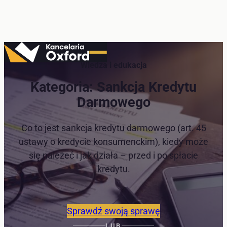
Przejdź
do
Wiedza i edukacja
treści
Kategoria:
Sankcja Kredytu
Darmowego
Co to jest sankcja kredytu darmowego (art. 45
ustawy o kredycie konsumenckim), kiedy może
się należeć i jak działa – przed i po spłacie
kredytu.
Sprawdź swoją sprawę
LUB