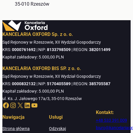
35-010 Rzeszów
KANCELARIA OXFORD Sp. z o. o.
Sąd Rejonowy w Rzeszowie, XII Wydział Gospodarczy
KRS:
0000761692
| NIP:
8133798509
| REGON:
382011499
Kapitał zakładowy: 5.000,00 PLN
KANCELARIA OXFORD BIS SP. z o. o.
Sąd Rejonowy w Rzeszowie, XII Wydział Gospodarczy
KRS:
0000832132
| NIP:
5170405589
| REGON:
385705587
Kapitał zakładowy: 5.000,00 PLN
ul. Ks. J. Jałowego 17a/3, 35-010 Rzeszów
Facebook
Instagram
X
LinkedIn
YouTube
Kontakt:
Nawigacja
Usługi
+48 533 391 009
biuro@kancelariaox
Strona główna
Odzyskaj