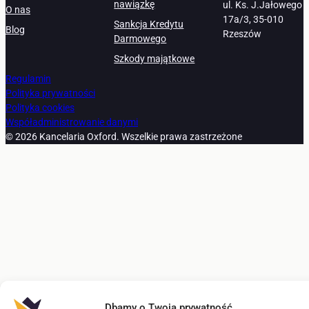
nawiązkę
ul. Ks. J.Jałowego
O nas
17a/3, 35-010
Sankcja Kredytu
Blog
Rzeszów
Darmowego
Szkody majątkowe
Regulamin
Polityka prywatności
Polityka cookies
Współadministrowanie danymi
© 2026 Kancelaria Oxford. Wszelkie prawa zastrzeżone
Dbamy o Twoją prywatność