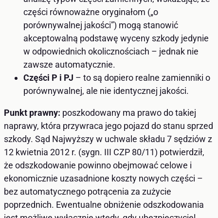
części równoważne oryginałom („o
porównywalnej jakości”) mogą stanowić
akceptowalną podstawę wyceny szkody jedynie
w odpowiednich okolicznościach – jednak nie
zawsze automatycznie.
Części P i PJ
– to są dopiero realne zamienniki o
porównywalnej, ale nie identycznej jakości.
Punkt prawny:
poszkodowany ma prawo do takiej
naprawy, która przywraca jego pojazd do stanu sprzed
szkody. Sąd Najwyższy w uchwale składu 7 sędziów z
12 kwietnia 2012 r. (sygn. III CZP 80/11) potwierdził,
że odszkodowanie powinno obejmować celowe i
ekonomicznie uzasadnione koszty nowych części –
bez automatycznego potrącenia za zużycie
poprzednich. Ewentualne obniżenie odszkodowania
jest możliwe wyłącznie wtedy, gdy ubezpieczyciel