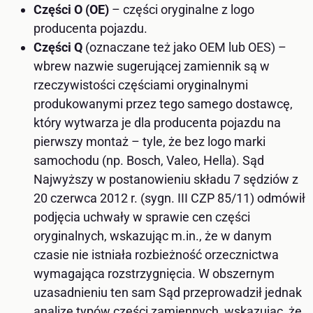
Części O (OE)
– części oryginalne z logo
producenta pojazdu.
Części Q
(oznaczane też jako OEM lub OES) –
wbrew nazwie sugerującej zamiennik są w
rzeczywistości częściami oryginalnymi
produkowanymi przez tego samego dostawcę,
który wytwarza je dla producenta pojazdu na
pierwszy montaż – tyle, że bez logo marki
samochodu (np. Bosch, Valeo, Hella). Sąd
Najwyższy w postanowieniu składu 7 sędziów z
20 czerwca 2012 r. (sygn. III CZP 85/11) odmówił
podjęcia uchwały w sprawie cen części
oryginalnych, wskazując m.in., że w danym
czasie nie istniała rozbieżność orzecznictwa
wymagająca rozstrzygnięcia. W obszernym
uzasadnieniu ten sam Sąd przeprowadził jednak
analizę typów części zamiennych, wskazując, że