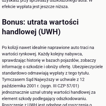
uzyskasz przy sprzedaży uszkodzonego auta. W
efekcie wypłata jest jeszcze niższa.
Bonus: utrata wartości
handlowej (UWH)
Po kolizji nawet idealnie naprawione auto traci na
wartości rynkowej. Każdy kolejny nabywca,
sprawdzając historię w bazach pojazdów, zobaczy
informację o szkodzie i obniży ofertę. Ubezpieczyciele
standardowo odmawiają wypłaty z tego tytułu.
Tymczasem Sąd Najwyższy w uchwale z 12
października 2001 r. (sygn. III CZP 57/01)
jednoznacznie uznał utratę wartości handlowej za
element szkody podlegający odszkodowaniu.
Roszczenie z UWH jest odrębne od roszczenia o